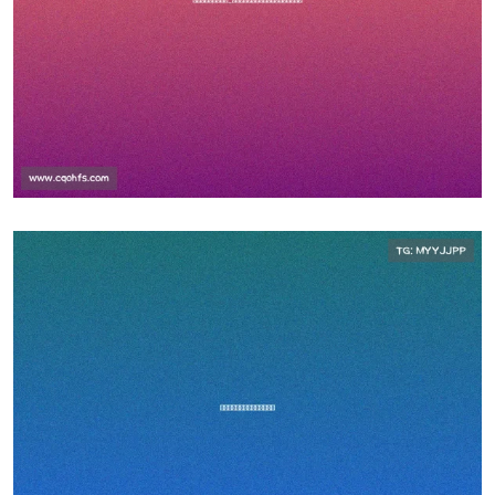
青少年电竞职业联赛_西部战区烽火再燃青春
电竞豪强决战巅峰