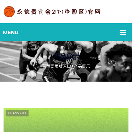
产品展示
首页网页版入口
产品展示