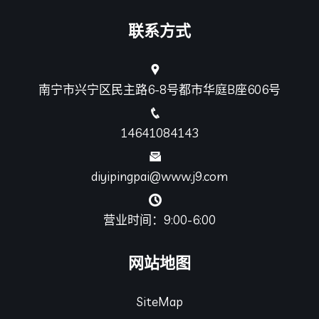
联系方式
南宁市兴宁区民主路6-8号都市华庭B座606号
14641084143
diyipingpai@www.j9.com
营业时间：9:00-6:00
网站地图
SiteMap